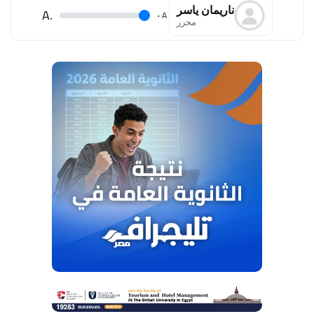
ناريمان ياسر
.A
.
A
محرر