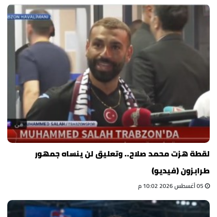
لقطة هزت محمد صلاح.. وتعليق لن ينساه جمهور
طرابزون (فيديو)
05 أغسطس 2026 10:02 م