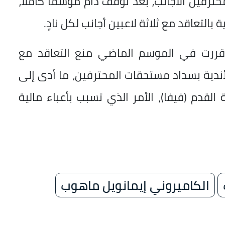
ين المحترفين الأجانب، بعد توقف دام موسماً كاملاً،
التعاقد مع ثلاثة لاعبين أجانب لكل نادٍ.
 قررت في الموسم الماضي منع التعاقد مع
الأندية بسداد مستحقات المحترفين، ما أدى إلى
القدم (فيفا)، الأمر الذي تسبب بأعباء مالية
الكاميروني إيمانويل ماهوب