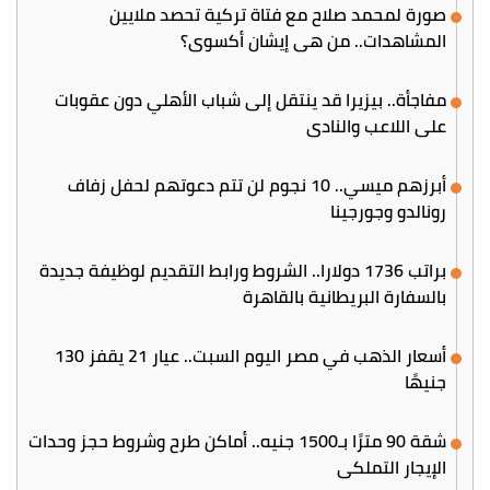
صورة لمحمد صلاح مع فتاة تركية تحصد ملايين
المشاهدات.. من هي إيشان أكسوي؟
مفاجأة.. بيزيرا قد ينتقل إلى شباب الأهلي دون عقوبات
على اللاعب والنادي
أبرزهم ميسي.. 10 نجوم لن تتم دعوتهم لحفل زفاف
رونالدو وجورجينا
براتب 1736 دولارا.. الشروط ورابط التقديم لوظيفة جديدة
بالسفارة البريطانية بالقاهرة
أسعار الذهب في مصر اليوم السبت.. عيار 21 يقفز 130
جنيهًا
شقة 90 مترًا بـ1500 جنيه.. أماكن طرح وشروط حجز وحدات
الإيجار التملكي