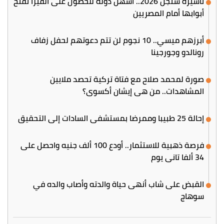
تأشيرة شنجن 2026.. أسهل دولة للحصول على الفيزا تفتح
أبوابها أمام المصريين
أبرزهم ميسي.. 10 نجوم لن تتم دعوتهم لحفل زفاف
رونالدو وجورجينا
صورة لمحمد صلاح مع فتاة تركية تحصد ملايين
المشاهدات.. من هي إيشان أكسوي؟
إحالة 25 طبيبا وممرضا بمستشفى السادات إلى التحقيق
فرصة ذهبية للاستثمار.. أودع 100 ألف جنيه واحصل على
34 ألفا تاني يوم
القبض على شاب أنهى حياة والدته وأصاب والده في
سوهاج