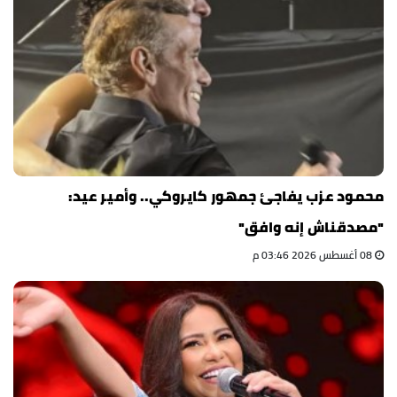
محمود عزب يفاجئ جمهور كايروكي.. وأمير عيد:
"مصدقناش إنه وافق"
08 أغسطس 2026 03:46 م