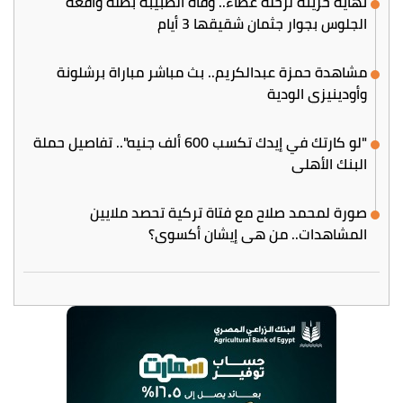
نهاية حزينة لرحلة عطاء.. وفاة الطبيبة بطلة واقعة
الجلوس بجوار جثمان شقيقها 3 أيام
مشاهدة حمزة عبدالكريم.. بث مباشر مباراة برشلونة
وأودينيزي الودية
"لو كارتك في إيدك تكسب 600 ألف جنيه".. تفاصيل حملة
البنك الأهلي
صورة لمحمد صلاح مع فتاة تركية تحصد ملايين
المشاهدات.. من هي إيشان أكسوي؟