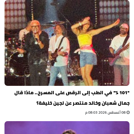
"101 %" في الطب إلى الرقص على المسرح.. ماذا قال
جمال شعبان وخالد منتصر عن لجين خليفة؟
08 أغسطس 2026 08:03 م