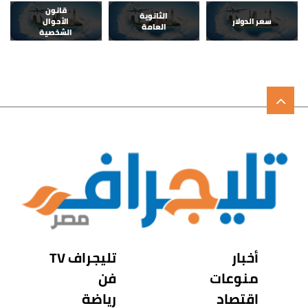
قانون
الثانوية
سعر الدولار
الأحوال
العامة
الشخصية
أخبار
تليجراف TV
منوعات
فن
اقتصاد
رياضة