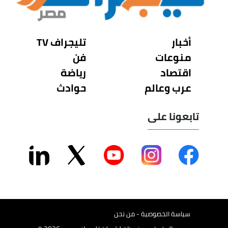
أخبار
تليجراف TV
منوعات
فن
اقتصاد
رياضة
عرب وعالم
حوادث
تابعونا على
سياسة الخصوصية - من نحن