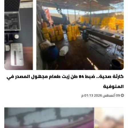
كارثة صحية.. ضبط 84 طن زيت طعام مجهول المصدر في
المنوفية
09 أغسطس 2026 01:13 م