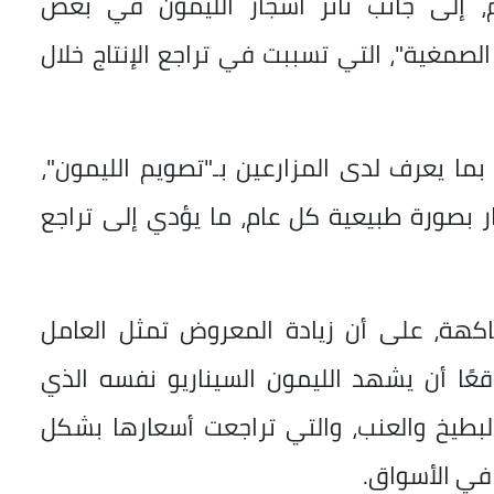
م، إلى جانب تأثر أشجار الليمون في بعض
الصمغية"، التي تسببت في تراجع الإنتاج خلال
بما يعرف لدى المزارعين بـ"تصويم الليمون"،
ر بصورة طبيعية كل عام، ما يؤدي إلى تراجع
كهة، على أن زيادة المعروض تمثل العامل
قعًا أن يشهد الليمون السيناريو نفسه الذي
طيخ والعنب، والتي تراجعت أسعارها بشكل
 في الأسواق.