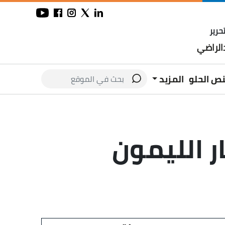
حرير
لراضي
نص الحلو
المزيد
سعار الليمون