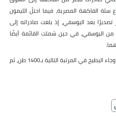
 سلة الفاكهة المصرية، فيما احتلّ الليمون
ر تصديرًا بعد اليوسفي، إذ بلغت صادراته إلى
 طن، مقارنة بـ21 ألف طن من اليوسفي، في حين شملت القائمة أيضًا
وسجّلت الفراولة صادرات بلغت 2500 طن، وجاء البطيخ في المرتبة التالية بـ1400 طن، ثم