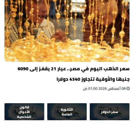
سعر الذهب اليوم في مصر.. عيار 21 يقفز إلى 6090
جنيها والأوقية تتجاوز 4340 دولارا
08 أغسطس 2026 01:00 ص
قانون
الثانوية
سعر الدولار
الأحوال
العامة
الشخصية