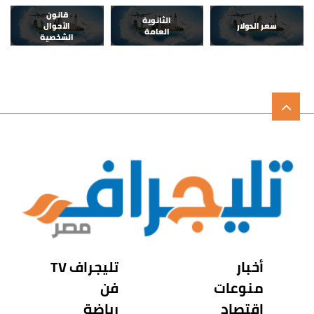
قانون
الثانوية
سعر الدولار
الأحوال
العامة
الشخصية
أخبار
تليجراف TV
منوعات
فن
اقتصاد
رياضة