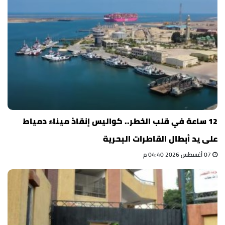
12 ساعة في قلب الخطر.. كواليس إنقاذ ميناء دمياط
على يد أبطال القاطرات البحرية
07 أغسطس 2026 04:40 م