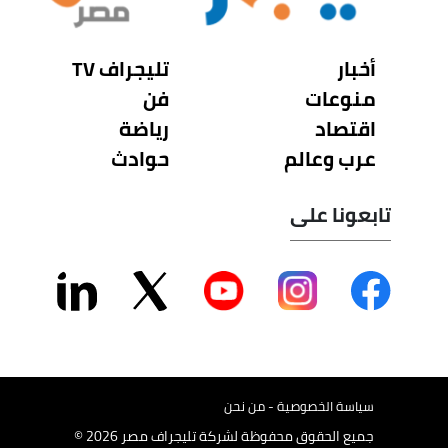
أخبار
تليجراف TV
منوعات
فن
اقتصاد
رياضة
عرب وعالم
حوادث
تابعونا على
سياسة الخصوصية - من نحن
جميع الحقوق محفوظة لشركة تليجراف مصر 2026 ©