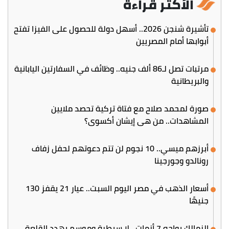
الأكثر قراءة
تأشيرة شنجن 2026.. أسهل دولة للحصول على الفيزا تفتح
أبوابها أمام المصريين
مرتبات تصل لـ86 ألف جنيه.. وظائف في السفارتين اليابانية
والبريطانية
صورة لمحمد صلاح مع فتاة تركية تحصد ملايين
المشاهدات.. من هي إيشان أكسوي؟
أبرزهم ميسي.. 10 نجوم لن تتم دعوتهم لحفل زفاف
رونالدو وجورجينا
أسعار الذهب في مصر اليوم السبت.. عيار 21 يقفز 130
جنيهًا
الزمالك يواجه 7 أزمات.. لا سيطرة وموسم يهدد القلعة