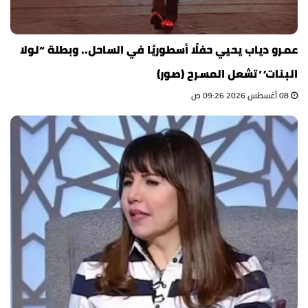
عمرو دياب يحيي حفلًا أسطوريًا في الساحل.. وبطلة “لولا
البنات” تشعل المسرح (صور)
08 أغسطس 2026 09:26 ص