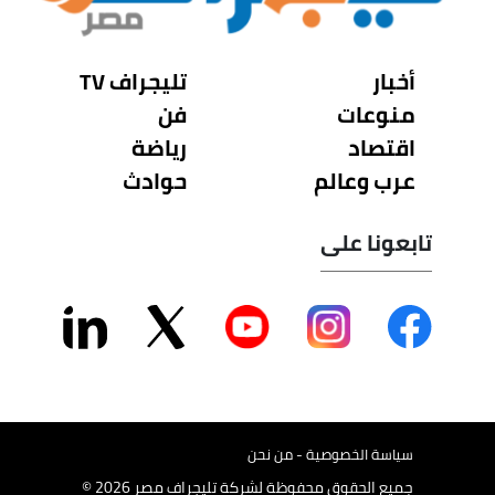
أخبار
تليجراف TV
منوعات
فن
اقتصاد
رياضة
عرب وعالم
حوادث
تابعونا على
سياسة الخصوصية - من نحن
جميع الحقوق محفوظة لشركة تليجراف مصر 2026 ©