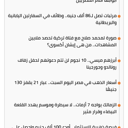
مرتبات تصل لـ86 ألف جنيه.. وظائف في السفارتين اليابانية
والبريطانية
صورة لمحمد صلاح مع فتاة تركية تحصد ملايين
المشاهدات.. من هي إيشان أكسوي؟
أبرزهم ميسي.. 10 نجوم لن تتم دعوتهم لحفل زفاف
رونالدو وجورجينا
أسعار الذهب في مصر اليوم السبت.. عيار 21 يقفز 130
جنيهًا
الزمالك يواجه 7 أزمات.. لا سيطرة وموسم يهدد القلعة
البيضاء وقرار مثير
فرصة ذهبية للاستثمار.. أودع 100 ألف جنيه واحصل على