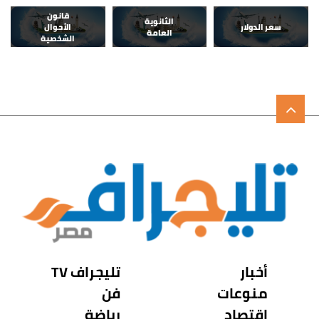
قانون
الثانوية
سعر الدولار
الأحوال
العامة
الشخصية
أخبار
تليجراف TV
منوعات
فن
اقتصاد
رياضة