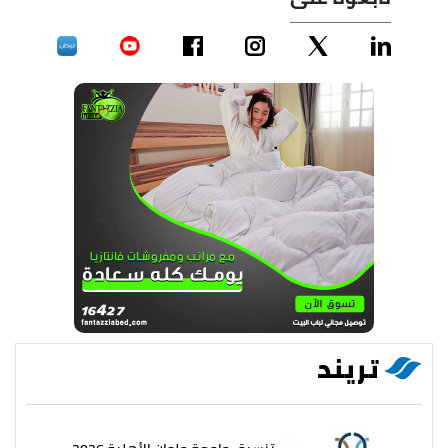
تريند