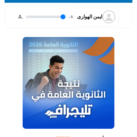
.A
.
A
ايمن الهوارى