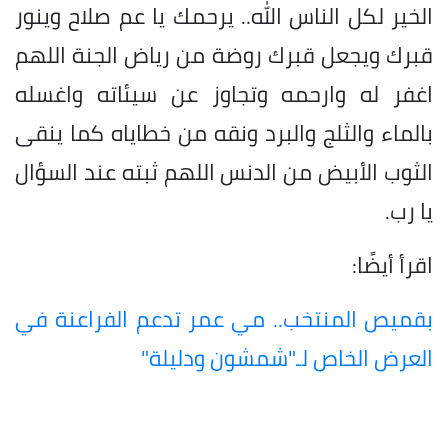
الخير لكل الناس الله.. يرحمك يا عم صلاح وينور
قبرك ويجعل قبرك روضة من رياض الجنة اللهم
اغفر له وارحمه وتجاوز عن سيئاته واغسله
بالماء والثلج والبرد ونقه من خطاياه كما ينقى
الثوب الأبيض من الدنس اللهم ثبته عند السؤال
يا رب.
اقرأ أيضًا:
بقميص المنتخب.. مي عمر تدعم الفراعنة في
العرض الخاص لـ"شمشون ودليلة"