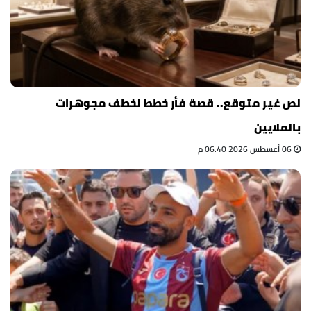
لص غير متوقع.. قصة فأر خطط لخطف مجوهرات
بالملايين
06 أغسطس 2026 06:40 م