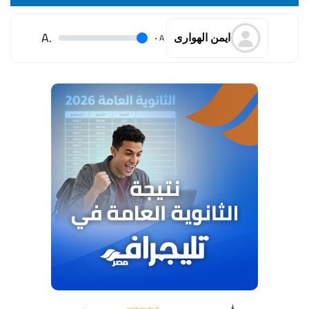
.A
.
A
ايمن الهوارى