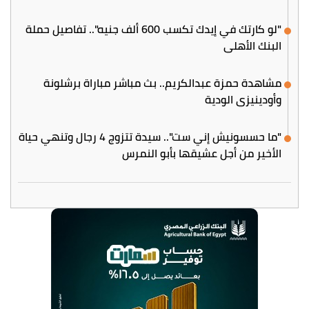
"لو كارتك في إيدك تكسب 600 ألف جنيه".. تفاصيل حملة
البنك الأهلي
مشاهدة حمزة عبدالكريم.. بث مباشر مباراة برشلونة
وأودينيزي الودية
"ما حسسونيش إني ست".. سيدة تتزوج 4 رجال وتنهي حياة
الأخير من أجل عشيقها بأبو النمرس