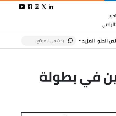
حرير
لراضي
نص الحلو
المزيد
عين في بطولة