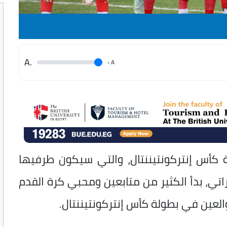
.A
.
A
ة
كأس إنتركونتيننتال، والتي سيكون طرفيها
اتي، بدأ الكثير من متابعين ومحبي كرة القدم
والعين في بطولة كأس إنتركونتيننتال.