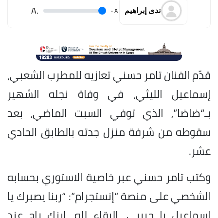
.A
.
A
ندى إبراهيم
قدّم الفنان تامر حسني تعازيه للمطرب الشعبي،
إسماعيل الليثي، في وفاة نجله الشهير
بـ“ضاضا”، الذي توفي السبت الماضي، بعد
سقوطه من شرفة منزل جدته بالطابق الحادي
عشر.
وكتب تامر حسني عبر خاصية الاستوري بحسابه
الشخصي على منصة “إنستجرام”: “ربنا يصبرك يا
إسماعيل يا حبيبي، البقاء لله، ابنك راح عند