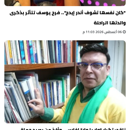
"كان نفسها تشوف أندر إيدج".. فرح يوسف تتأثر بذكرى
والدتها الراحلة
06 أغسطس 2026 11:03 م
ناقد: تكرار "ولا يا ولا" إفلاس.. وأخذ من رصيد حماقي