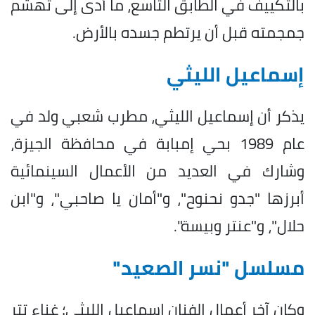
بالتكييف في الطابق التاسع، ما أدى إلى تهشم
جمجمته قبل أن يرتطم جسده بالأرض.
إسماعيل الليثي
يذكر أن إسماعيل الليثي، مطرب شعبي ولد في
عام 1989 بحي إمبابة في محافظة الجيزة،
وشارك في العديد من الأعمال السينمائية
أبرزها "جدو نحنوح"، و"أمان يا صاحبي"، و"ابن
حلال"، و"عنتر وبيسة".
مسلسل "نسر الصعيد"
وكان آخر أعمال الفنان إسماعيل الليثي؛ غناء تتر