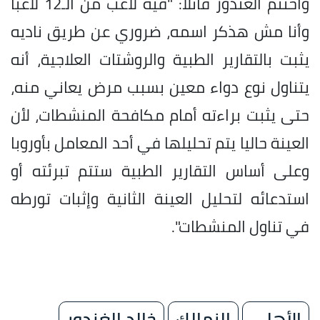
واختتم الغندور قائلًا: "فيه لاعب من الـ12 لاعبًا
وأنا مش هذكر اسمه، ضروري عن طريق ناديه
يثبت بالتقارير الطبية والروشتات العلاجية، أنه
يتناول نوع دواء معين بسبب مرض يعاني منه،
حتى يثبت براءته أمام مكافحة المنشطات، لأن
العينة حاليا يتم تحليلها في أحد المعامل بأوروبا
وعلى أساس التقارير الطبية ستتم تبرئته أو
استدعائه لتحليل العينة الثانية وإثبات تورطه
في تناول المنشطات".
الأهلي
الزمالك
خالد الغندور