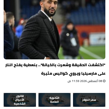
"اكتشفت الحقيقة وشعرت بالخيانة".. بنعطية يفتح النار
على مارسيليا ويروي كواليس مثيرة
08 أغسطس 2026 11:59 ص
قانون
الثانوية
سعر الدولار
الأحوال
العامة
الشخصية