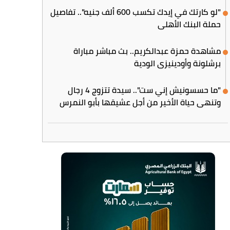
"لو كارتك في إيدك تكسب 600 ألف جنيه".. تفاصيل
حملة البنك الأهلي
مشاهدة حمزة عبدالكريم.. بث مباشر مباراة
برشلونة وأودينيزي الودية
"ما حسسونيش إني ست".. سيدة تتزوج 4 رجال
وتنهي حياة الأخير من أجل عشيقها بأبو النمرس