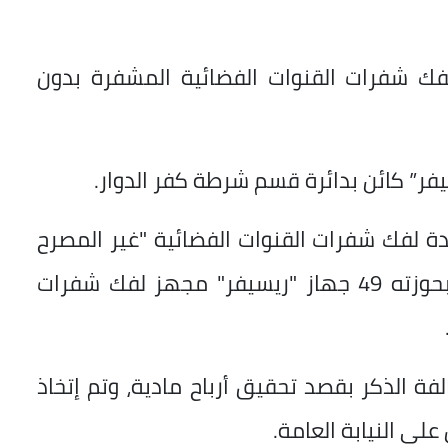
فر مجهز لفك شفرات القنوات الفضائية المشفرة بدون
فر” كائن بدائرة قسم شرطة كفر الدوار.
دة لفك شفرات القنوات الفضائية "غير المصرح
بتداولها بالأسواق" بالمخالفة للقانون، وبحوزته 49 جهاز "ريسيفر" مجهز لفك شفرات
فة الذكر بقصد تحقيق أرباح مادية، وتم إتخاذ
على النيابة العامة.