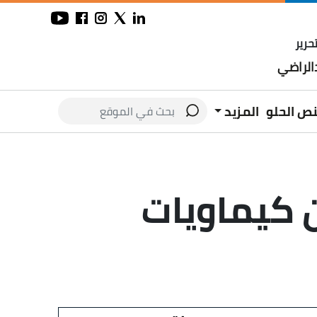
حرير
لراضي
نص الحلو
المزيد
 كيماويات