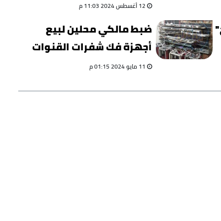
12 أغسطس 2024 11:03 م
"
ضبط مالكي محلين لبيع
أجهزة فك شفرات القنوات
في بني سويف
11 مايو 2024 01:15 م