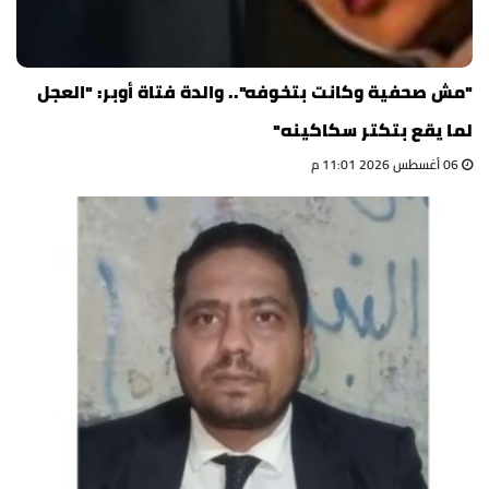
"مش صحفية وكانت بتخوفه".. والدة فتاة أوبر: "العجل
لما يقع بتكتر سكاكينه"
06 أغسطس 2026 11:01 م