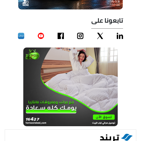
تابعونا على
تريند