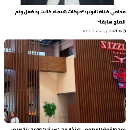
محامي فتاة الأوبر: "حركات شيماء كانت رد فعل وتم
الصلح سابقا"
06 أغسطس 2026 10:34 م
بعد واقعة المطعم.. اعتذار من "سيزلر" ووعد بتخصيص