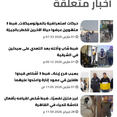
أخبار متعلقة
حركات استعراضية بالموتوسيكلات، ضبط 3
متهورين عرضوا حياة الآخرين للخطر بالجيزة
01 مارس 2026 07:33 م
ضبط شاب وأخته بعد التعدي على سيدتين
في الشرقية
01 مارس 2026 05:12 م
بسبب فرع زينة.. ضبط 3 أشخاص قيدوا
طفلين في عمود إنارة واعتدوا عليهما
بالشرقية
01 مارس 2026 11:05 ص
غير متزن نفسيًا.. ضبط شخص لقيامه بأفعال
خادشة للحياء في القاهرة
28 فبراير 2026 11:59 م