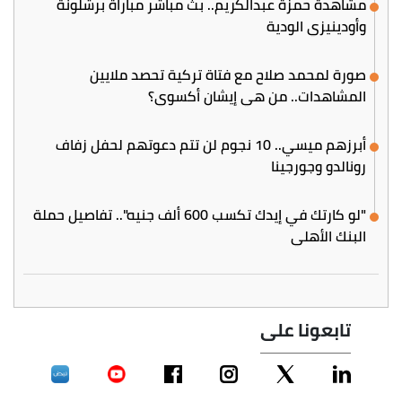
مشاهدة حمزة عبدالكريم.. بث مباشر مباراة برشلونة
وأودينيزي الودية
صورة لمحمد صلاح مع فتاة تركية تحصد ملايين
المشاهدات.. من هي إيشان أكسوي؟
أبرزهم ميسي.. 10 نجوم لن تتم دعوتهم لحفل زفاف
رونالدو وجورجينا
"لو كارتك في إيدك تكسب 600 ألف جنيه".. تفاصيل حملة
البنك الأهلي
تابعونا على