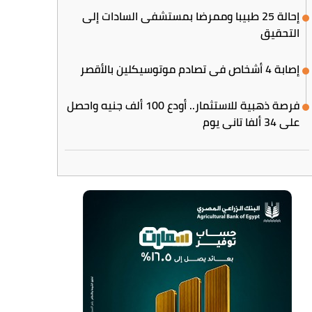
إحالة 25 طبيبا وممرضا بمستشفى السادات إلى
التحقيق
إصابة 4 أشخاص في تصادم موتوسيكلين بالأقصر
فرصة ذهبية للاستثمار.. أودع 100 ألف جنيه واحصل
على 34 ألفا تاني يوم