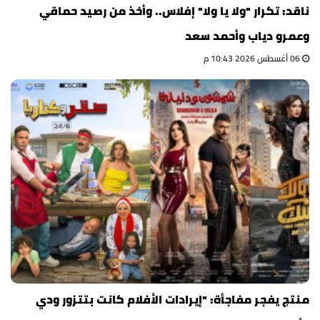
ناقد: تكرار "ولا يا ولا" إفلاس.. وأخذ من رصيد حماقي
وعمرو دياب وأحمد سعد
06 أغسطس 2026 10:43 م
منتج يفجر مفاجأة: "إيرادات الأفلام كانت بتتزور ودي