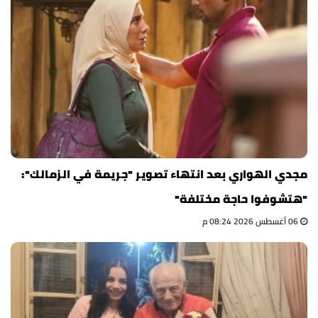
مجدي الهواري بعد انتهاء تصوير "جريمة في الزمالك":
"هتشوفوا حاجة مختلفة"
06 أغسطس 2026 08:24 م