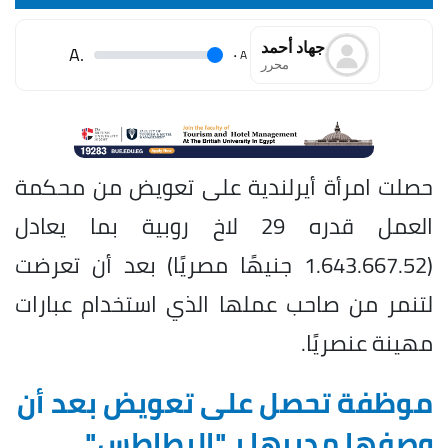
جهاد أحمد
.A
.
A
محرر
حصلت امرأة أيرلندية على تعويض من محكمة
العمل قدره 29 لاخ روبية بما يعادل
(1.643.667.52 جنيهًا مصريًا) بعد أن تعرضت
لتنمر من صاحب عملها الذي استخدام عبارات
مهينة عنصريًا.
موظفة تحصل على تعويض بعد أن
وصفها مديرها بـ"البطاطس"