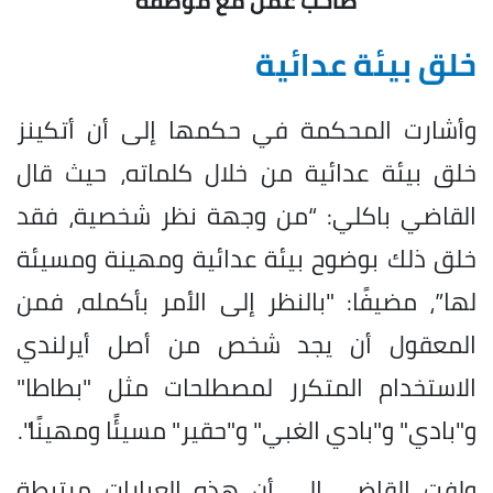
صاحب عمل مع موظفة
خلق بيئة عدائية
وأشارت المحكمة في حكمها إلى أن أتكينز
خلق بيئة عدائية من خلال كلماته، حيث قال
القاضي باكلي: “من وجهة نظر شخصية، فقد
خلق ذلك بوضوح بيئة عدائية ومهينة ومسيئة
لها”، مضيفًا: "بالنظر إلى الأمر بأكمله، فمن
المعقول أن يجد شخص من أصل أيرلندي
الاستخدام المتكرر لمصطلحات مثل "بطاطا"
و"بادي" و"بادي الغبي" و"حقير" مسيئًا ومهينًا".
ولفت القاضي إلى أن هذه العبارات مرتبطة