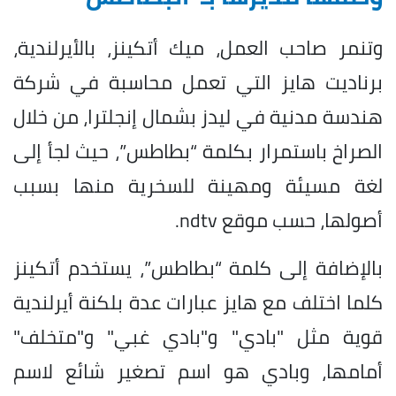
وتنمر صاحب العمل، ميك أتكينز، بالأيرلندية،
برناديت هايز التي تعمل محاسبة في شركة
هندسة مدنية في ليدز بشمال إنجلترا، من خلال
الصراخ باستمرار بكلمة “بطاطس”، حيث لجأ إلى
لغة مسيئة ومهينة للسخرية منها بسبب
أصولها، حسب موقع ndtv.
بالإضافة إلى كلمة “بطاطس”، يستخدم أتكينز
كلما اختلف مع هايز عبارات عدة بلكنة أيرلندية
قوية مثل "بادي" و"بادي غبي" و"متخلف"
أمامها، وبادي هو اسم تصغير شائع لاسم