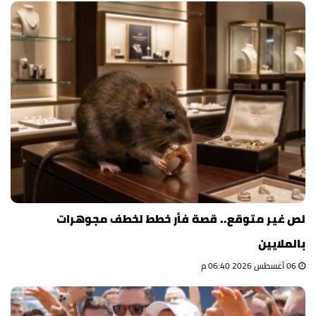
لص غير متوقع.. قصة فأر خطط لخطف مجوهرات
بالملايين
06 أغسطس 2026 06:40 م