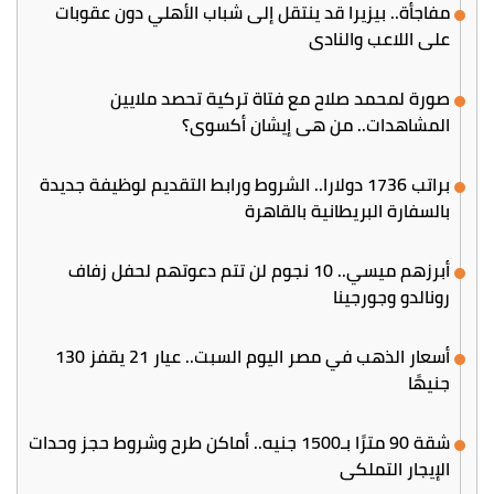
مفاجأة.. بيزيرا قد ينتقل إلى شباب الأهلي دون عقوبات
على اللاعب والنادي
صورة لمحمد صلاح مع فتاة تركية تحصد ملايين
المشاهدات.. من هي إيشان أكسوي؟
براتب 1736 دولارا.. الشروط ورابط التقديم لوظيفة جديدة
بالسفارة البريطانية بالقاهرة
أبرزهم ميسي.. 10 نجوم لن تتم دعوتهم لحفل زفاف
رونالدو وجورجينا
أسعار الذهب في مصر اليوم السبت.. عيار 21 يقفز 130
جنيهًا
شقة 90 مترًا بـ1500 جنيه.. أماكن طرح وشروط حجز وحدات
الإيجار التملكي