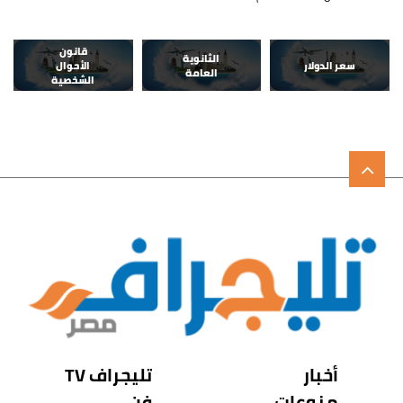
قانون
الثانوية
سعر الدولار
الأحوال
العامة
الشخصية
أخبار
تليجراف TV
منوعات
فن