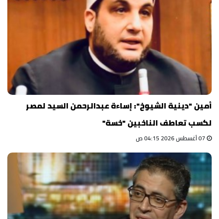
أمين "دينية الشيوخ": إساءة عبدالرحمن السيد لمصر
لكسب تعاطف الناخبين "خسة"
07 أغسطس 2026 04:15 ص