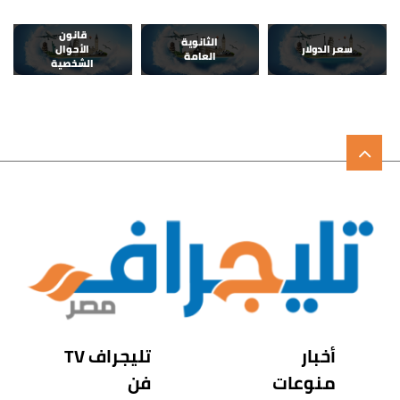
قانون
الثانوية
سعر الدولار
الأحوال
العامة
الشخصية
أخبار
تليجراف TV
منوعات
فن