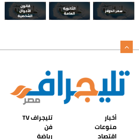
قانون
الثانوية
سعر الدولار
الأحوال
العامة
الشخصية
أخبار
تليجراف TV
منوعات
فن
اقتصاد
رياضة