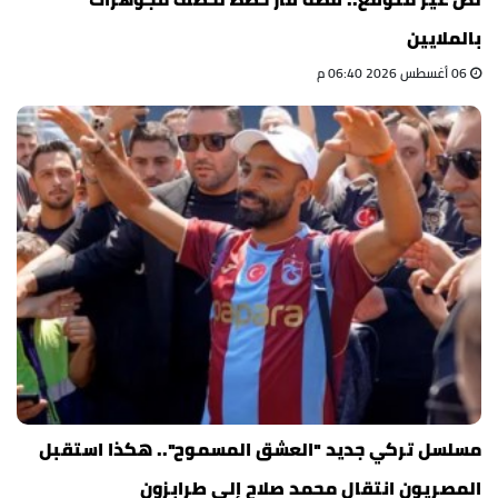
بالملايين
06 أغسطس 2026 06:40 م
مسلسل تركي جديد "العشق المسموح".. هكذا استقبل
المصريون انتقال محمد صلاح إلى طرابزون