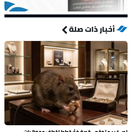
أخبار ذات صلة
لص غير متوقع.. قصة فأر خطط لخطف مجوهرات