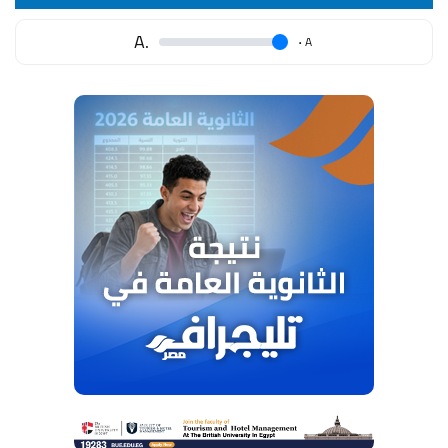
.A
.
A