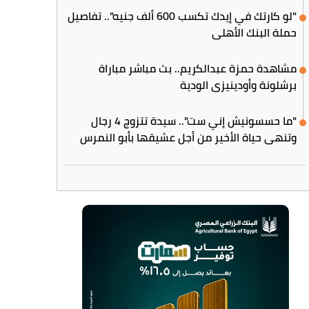
"لو كارتك في إيدك تكسب 600 ألف جنيه".. تفاصيل
حملة البنك الأهلي
مشاهدة حمزة عبدالكريم.. بث مباشر مباراة
برشلونة وأودينيزي الودية
"ما حسسونيش إني ست".. سيدة تتزوج 4 رجال
وتنهي حياة الأخير من أجل عشيقها بأبو النمرس