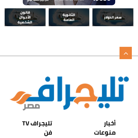
قانون
الثانوية
سعر الدولار
الأحوال
العامة
الشخصية
أخبار
تليجراف TV
منوعات
فن