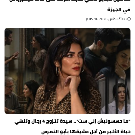
في الجيزة
08 أغسطس 2026 05:16 م
"ما حسسونيش إني ست".. سيدة تتزوج 4 رجال وتنهي
حياة الأخير من أجل عشيقها بأبو النمرس