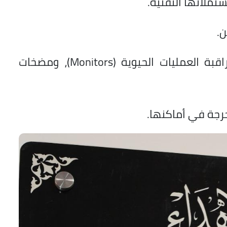
أجهزة تنفس صناعي، وشاشات مراقبة العمليات الحيوية (Monitors)، ومضخات
حرجة في أماكنها.