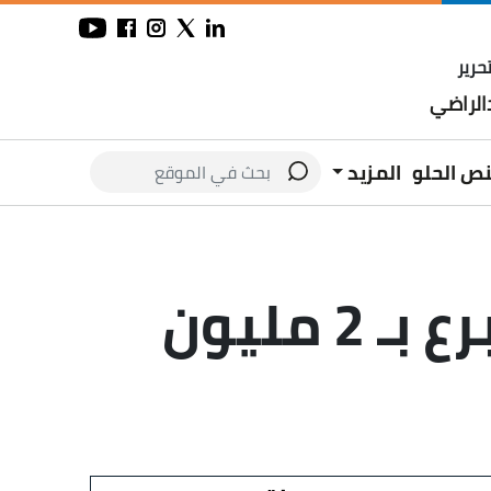
حرير
لراضي
نص الحلو
المزيد
رسالة سامة.. دفعة 38 طب المنيا تتبرع بـ 2 مليون