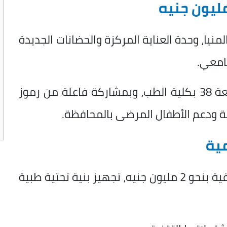
نيا، وحدة العناية المركزة والحضانات الجديدة
امعي.
وتأتي هذه الوحدة بتبرع من خريجي الدفعة 38 بكلية الطب، وبمشاركة فاعلة من رموز
ة ودعم الأطفال المرضى بالمحافظة.
ية
​شملت التبرعات، التي قُدرت قيمتها السوقية بنحو 2 مليون جنيه، تجهيز بنية تحتية طبية