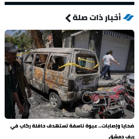
أخبار ذات صلة
ضحايا وإصابات.. عبوة ناسفة تستهدف حافلة ركاب في
ريف دمشق