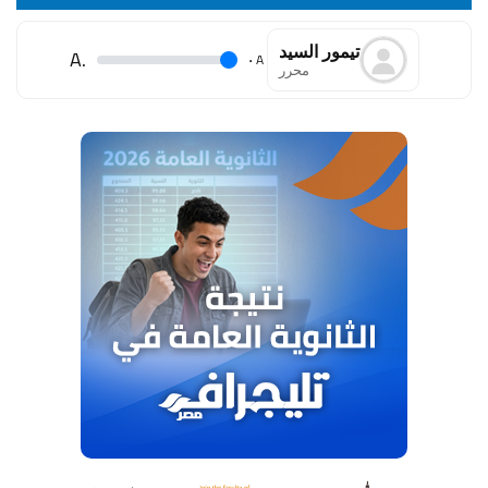
تيمور السيد
.A
.
A
محرر