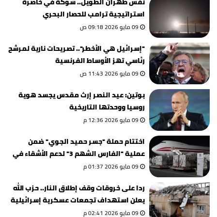
نفس طهران الطويل.. شوكة في خاصرة
استراتيجية ترامب للحصار البحري
09 مايو 2026 09:18 ص
"إسرائيل هي الأخطر".. تصريحات نارية لمرشح
رئاسي تهز الأوساط الفرنسية
09 مايو 2026 11:43 ص
بوتين: عيد النصر إرث مقدس يجسد هوية
روسيا ووحدتها التاريخية
09 مايو 2026 12:36 م
اختتام حملة "جسر حميد الجوي" ضمن
عملية "الفارس الشهم 3" لدعم الأشقاء في
غزة
09 مايو 2026 01:37 م
ردا على خروقات وقف إطلاق النار.. حزب الله
يعلن استهداف تجمعات عسكرية إسرائيلية
09 مايو 2026 02:41 م