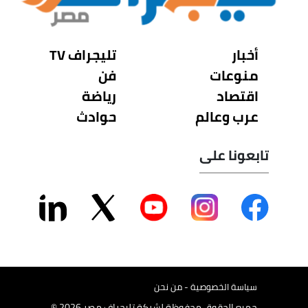
أخبار
تليجراف TV
منوعات
فن
اقتصاد
رياضة
عرب وعالم
حوادث
تابعونا على
سياسة الخصوصية - من نحن
جميع الحقوق محفوظة لشركة تليجراف مصر 2026 ©