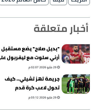
أخبار متعلقة
"بديل صلاح" يضع مستقبل
أرني سلوت مع ليفربول عل
حافة الهاوية
29 مايو 2026 02:07 م
جريمة تهز تشيلي.. كيف
تحول لاعب كرة قدم
كولومبي إلى زعيم عصابة
29 مايو 2026 03:12 م
مخدرات دولية؟