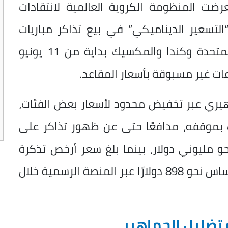
T البريطانية، تعرضت المنظومة الكروية العالمية لانتقادات
لتسعير الديناميكي” في بيع تذاكر مباريات
المونديال، المقرر إقامته في الولايات المتحدة وكندا والمكسيك بداية من 11 يونيو
ات غير مسبوقة بأسعار المقاعد.
اهيري عبر تخفيض محدود لأسعار بعض الفئات،
ك بموقفه، مدافعًا حتى عن ظهور تذاكر على
و مليوني دولار، بينما بلغ سعر أرخص تذكرة
لمباراة إنجلترا وكرواتيا الافتتاحية في تكساس نحو 898 دولارًا عبر المنصة الرسمية خلال
تضليل الجماهير