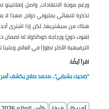
ورغم موجة الانتقادات، واصل إنفانتينو تص
تذكرة للنهائي بمليوني دولار، فهذا لا 
هناك من سيشتريها، لكن إذا اشترى أحده
(هوت دوج) وزجاجة كوكاكولا له لضمان ح
الترفيهية الأكثر تطورًا في العالم، وعلينا
اقرأ أيضًا:
"ضحيت بشبابي".. محمد صلاح يكشف أسرار 
أمريكا
فيفا
كأس العالم 2026