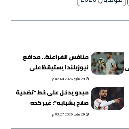
منافس الفراعنة.. مدافع
ى
نيوزيلندا يستيقظ على
مليون معجب والسبب لا
29 مايو 2026 02:40 م
يصدق
ميدو يدخل على خط "تضحية
صلاح بشبابه": غير كده
محدش هيسمّي عليك
29 مايو 2026 03:27 م