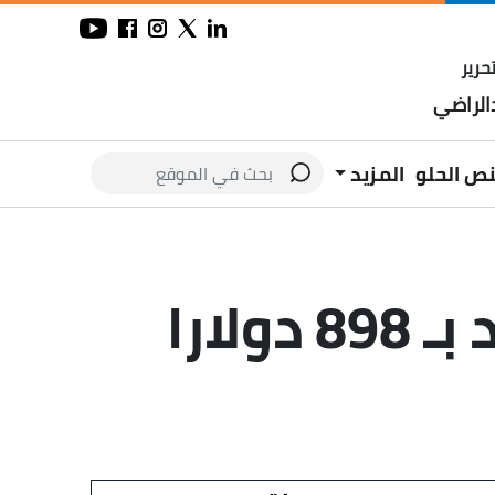
حرير
لراضي
نص الحلو
المزيد
تذاكر المونديال تشتعل.. أرخص مقعد بـ 898 دولارا