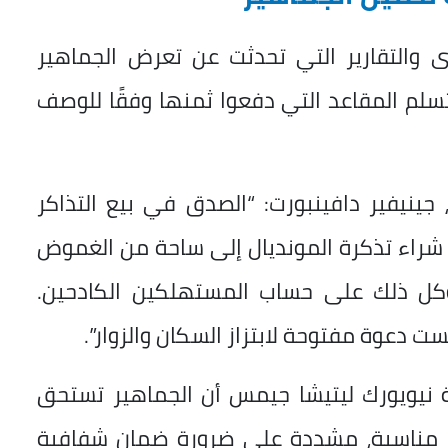
وى والتقارير التي تحدثت عن تعرض الجماهير
تسلم المقاعد التي دفعوا ثمنها وفقًا للوصف
 جينيفير دافينبورت: “الصدق في بيع التذاكر
ة شراء تذكرة المونديال إلى ساحة من الغموض
 وكل ذلك على حساب المستهلكين الكادحين.
 دعوة مفتوحة لابتزاز السكان والزوار”.
ية نيويورك ليتيشا جيمس أن الجماهير تستحق
ار مناسبة، مشددة على ضرورة ضمان شفافية