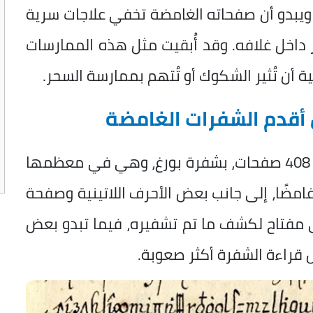
م، ويبدو أن صفحاته الغامضة تخفي علاجات سرية
داخل غلافه. وقد أُبقيت مثل هذه الممارسات
 أن تُثير الشكوك أو تُتهم بممارسة السحر.
 أقدم الشفرات الغامضة
وتُعرف هذه المخطوطة، التي يبلغ طولها 408 صفحات، بشفرة بورغ، وهي في معظمها
ة، إذ كُتبت باستخدام 34 رمزًا غامضًا، إلى جانب بعض الأحرف اللاتينية وصفحة
أي مفتاح لكشف ما تم تشفيره، فيما تبدو بعض
قراءة الشفرة أكثر صعوبة.