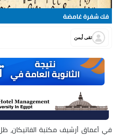
فك شفرة غامضة
تقى أيمن
في أعماق أرشيف مكتبة الفاتيكان، ظل