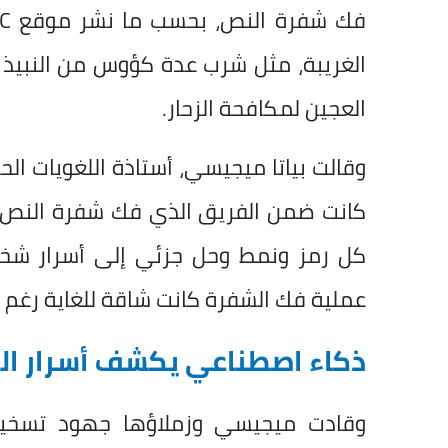
الغريبة، مثل شرب عدة كؤوس من النبيذ ا
العجين لمكافحة الزحار.
وقالت بياتا ميجيسي، أستاذة اللغويات ا
كانت ضمن الفريق الذي فك شفرة النص: “
كل رمز ونمط وحل جزئي إلى أسرار شخص
عملية فك الشفرة كانت شاقة للغاية رغم ا
ذكاء اصطناعي يكشف أسرار ا
وقادت ميجيسي وزملاؤها جهود تسخير ا