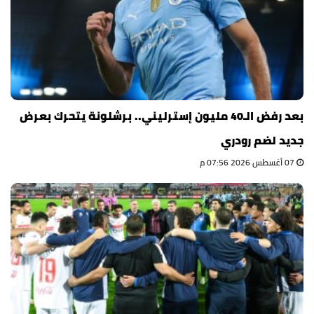
بعد رفض الـ40 مليون إسترليني.. برشلونة يتحرك بعرض
جديد لضم رودري
07 أغسطس 2026 07:56 م