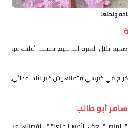
احة ونجلها
ة
حية خلال الفترة الماضية، حسبما أعلنت عبر
 "خراج في ضرسي متمناهوش غير لألد أعدائي،
سامر أبو طالب
ة الماضية بعض الأمور المتعلقة بانفصالها عن