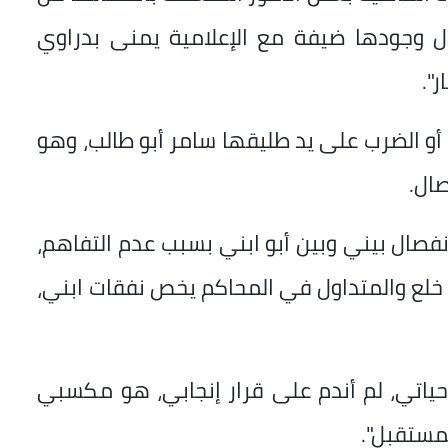
ال وجودها ضيفة مع الإعلامية يمنى بدراوي
".
، أو الضرب على يد طليقها سامر أبو طالب، وهو
صال.
نفصال بيني وبين أبو ابني بسبب عدم التفاهم،
خلع والمتداول في المحاكم يخص نفقات ابني،
 حياتي، لم أندم على قرار إنجابي، هو مكسبي
لمستقبل".