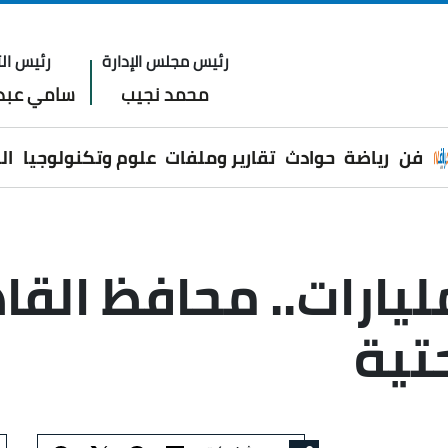
رئيس مجلس الإدارة
رئيس الت
محمد نجيب
سامي عبدا
فن
رياضة
حوادث
تقارير وملفات
علوم وتكنولوجيا
ال
د موازنة الـ8 مليارات.. مح
حتية