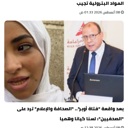
المواد البترولية تجيب
08 أغسطس 2026 01:33 ص
بعد واقعة "فتاة أوبر".. "الصحافة والإعلام" ترد على
"الصحفيين": لسنا كيانا وهميا
08 أغسطس 2026 12:38 ص