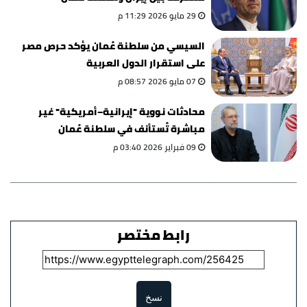
29 مايو 2026 11:29 م
السيسي من سلطنة عُمان يؤكد حرص مصر
على استقرار الدول العربية
07 مايو 2026 08:57 م
محادثات نووية "إيرانية–أمريكية" غير
مباشرة تُستأنف في سلطنة عُمان
09 فبراير 2026 03:40 م
رابط مختصر
نسخ