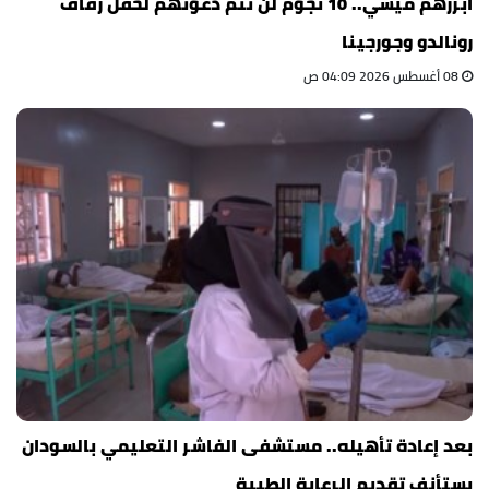
أبرزهم ميسي.. 10 نجوم لن تتم دعوتهم لحفل زفاف
رونالدو وجورجينا
08 أغسطس 2026 04:09 ص
بعد إعادة تأهيله.. مستشفى الفاشر التعليمي بالسودان
يستأنف تقديم الرعاية الطبية