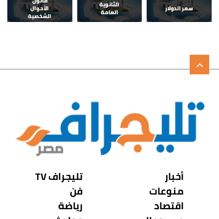
قانون
الثانوية
سعر الدولار
الأحوال
العامة
الشخصية
أخبار
تليجراف TV
منوعات
فن
اقتصاد
رياضة