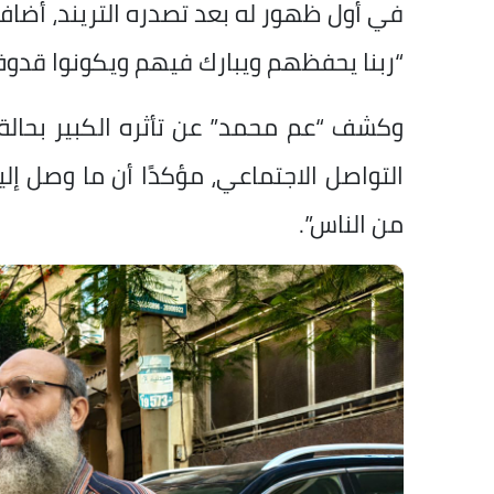
في أول ظهور له بعد تصدره التريند، أضاف 
“ربنا يحفظهم ويبارك فيهم ويكونوا قدوة ف
وكشف “عم محمد” عن تأثره الكبير بحالة
التواصل الاجتماعي، مؤكدًا أن ما وصل إل
من الناس”.