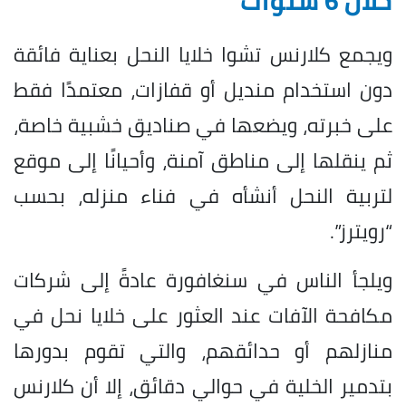
خلال 6 سنوات
ويجمع كلارنس تشوا خلايا النحل بعناية فائقة
دون استخدام منديل أو قفازات، معتمدًا فقط
على خبرته، ويضعها في صناديق خشبية خاصة،
ثم ينقلها إلى مناطق آمنة، وأحيانًا إلى موقع
لتربية النحل أنشأه في فناء منزله، بحسب
“رويترز”.
ويلجأ الناس في سنغافورة عادةً إلى شركات
مكافحة الآفات عند العثور على خلايا نحل في
منازلهم أو حدائقهم، والتي تقوم بدورها
بتدمير الخلية في حوالي دقائق، إلا أن كلارنس