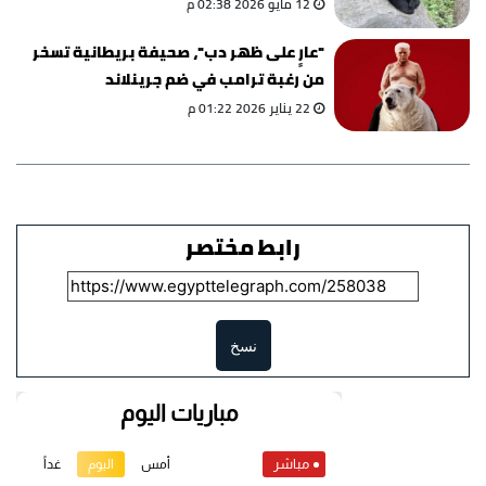
12 مايو 2026 02:38 م
"عارٍ على ظهر دب"، صحيفة بريطانية تسخر
من رغبة ترامب في ضم جرينلاند
22 يناير 2026 01:22 م
رابط مختصر
نسخ