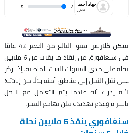
جهاد أحمد
.A
.
A
محرر
تمكن كلارنس تشوا البالغ من العمر 42 عامًا
في سنغافورة، من إنقاذ ما يقرب من 6 ملايين
نحلة على مدى السنوات الست الماضية؛ إذ يركز
على نقل النحل إلى مناطق آمنة بدلًا من إبادته؛
لأنه يدرك أنه عندما يتم التعامل مع النحل
باحترام وعدم تهديده فلن يهاجم البشر.
سنغافوري ينقذ 6 ملايين نحلة