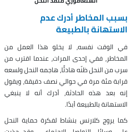
السنغافوري منقذ النحل
بسبب المخاطر أدرك عدم
الاستهانة بالطبيعة
في الوقت نفسه، لا يخلو هذا العمل من
المخاطر، ففي إحدى المرات، عندما اقترب من
سرب من النحل ظنّه هادئًا، هاجمه النحل ولسعه
قرابة مئة مرة في حوالي نصف دقيقة، ويقول
إنه بعد هذه الحادثة، أدرك أنه لا ينبغي
الاستهانة بالطبيعة أبدًا.
كما يروج كلارنس بنشاط لفكرة حماية النحل
على وسائل التواصل الاجتماعي، وقد جذبت