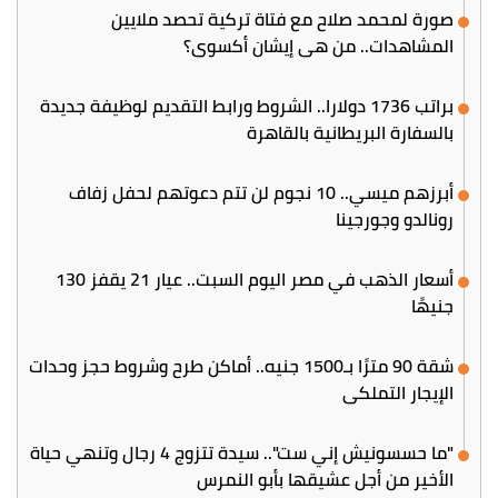
صورة لمحمد صلاح مع فتاة تركية تحصد ملايين
المشاهدات.. من هي إيشان أكسوي؟
براتب 1736 دولارا.. الشروط ورابط التقديم لوظيفة جديدة
بالسفارة البريطانية بالقاهرة
أبرزهم ميسي.. 10 نجوم لن تتم دعوتهم لحفل زفاف
رونالدو وجورجينا
أسعار الذهب في مصر اليوم السبت.. عيار 21 يقفز 130
جنيهًا
شقة 90 مترًا بـ1500 جنيه.. أماكن طرح وشروط حجز وحدات
الإيجار التملكي
"ما حسسونيش إني ست".. سيدة تتزوج 4 رجال وتنهي حياة
الأخير من أجل عشيقها بأبو النمرس